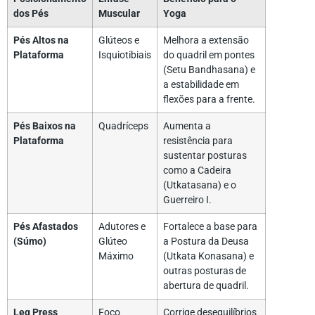
dos Pés
Muscular
Yoga
Pés Altos na
Glúteos e
Melhora a extensão
Plataforma
Isquiotibiais
do quadril em pontes
(Setu Bandhasana) e
a estabilidade em
flexões para a frente.
Pés Baixos na
Quadríceps
Aumenta a
Plataforma
resistência para
sustentar posturas
como a Cadeira
(Utkatasana) e o
Guerreiro I.
Pés Afastados
Adutores e
Fortalece a base para
(Súmo)
Glúteo
a Postura da Deusa
Máximo
(Utkata Konasana) e
outras posturas de
abertura de quadril.
Leg Press
Foco
Corrige desequilíbrios