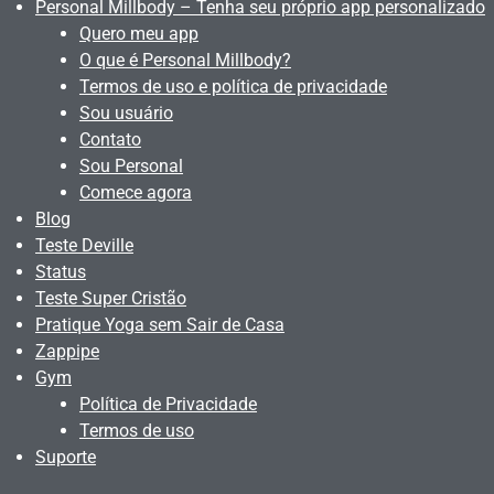
Personal Millbody – Tenha seu próprio app personalizado
Quero meu app
O que é Personal Millbody?
Termos de uso e política de privacidade
Sou usuário
Contato
Sou Personal
Comece agora
Blog
Teste Deville
Status
Teste Super Cristão
Pratique Yoga sem Sair de Casa
Zappipe
Gym
Política de Privacidade
Termos de uso
Suporte