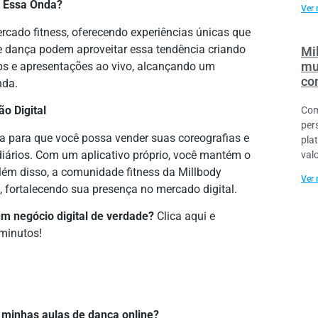
r Essa Onda?
Ver 
rcado fitness, oferecendo experiências únicas que
de dança podem aproveitar essa tendência criando
Mil
mu
ps e apresentações ao vivo, alcançando um
co
nda.
o Digital
Com
per
a para que você possa vender suas coreografias e
pla
iários. Com um aplicativo próprio, você mantém o
val
Além disso, a comunidade fitness da Millbody
Ver 
s, fortalecendo sua presença no mercado digital.
m negócio digital de verdade?
Clica aqui e
minutos!
 minhas aulas de dança online?