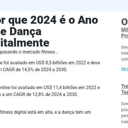
r que 2024 é o Ano
O
de Dança
Mi
Pr
italmente
Des
squisando o mercado fitness…
trai
com
ne foi avaliado em US$ 8,5 bilhões em 2022 e deve
Ver 
um CAGR de 14,5% de 2024 a 2030.
Tr
online foi avaliado em US$ 11,4 bilhões em 2022 e
Te
ndo a um CAGR de 12,8% de 2024 a 2030.
Dom
pós
tness digital está em alta, e a dança tem um
per
trai