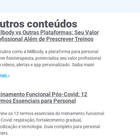
utros conteúdos
llbody vs Outras Plataformas: Seu Valor
ofissional Além de Prescrever Treinos
cubra como a Millbody, a plataforma para personal
ner fisioterapeuta, potencializa seu valor profissional
 vídeos, alertas e app personalizado. Saiba mais!
mais »
einamento Funcional Pós-Covid: 12
rmos Essenciais para Personal
ine os 12 termos essenciais do treinamento funcional
-Covid: respiração, fortalecimento gradual,
iodização e tecnologia. Guia completo para personal
ners.