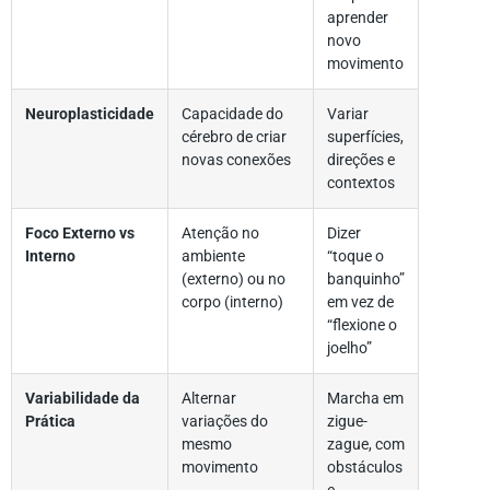
aprender
novo
movimento
Neuroplasticidade
Capacidade do
Variar
cérebro de criar
superfícies,
novas conexões
direções e
contextos
Foco Externo vs
Atenção no
Dizer
Interno
ambiente
“toque o
(externo) ou no
banquinho”
corpo (interno)
em vez de
“flexione o
joelho”
Variabilidade da
Alternar
Marcha em
Prática
variações do
zigue-
mesmo
zague, com
movimento
obstáculos