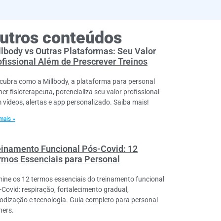
utros conteúdos
llbody vs Outras Plataformas: Seu Valor
ofissional Além de Prescrever Treinos
cubra como a Millbody, a plataforma para personal
ner fisioterapeuta, potencializa seu valor profissional
 vídeos, alertas e app personalizado. Saiba mais!
mais »
einamento Funcional Pós-Covid: 12
rmos Essenciais para Personal
ine os 12 termos essenciais do treinamento funcional
-Covid: respiração, fortalecimento gradual,
iodização e tecnologia. Guia completo para personal
ners.