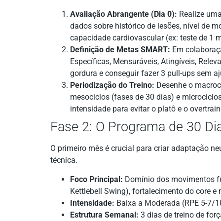
Avaliação Abrangente (Dia 0):
Realize uma 
dados sobre histórico de lesões, nível de 
capacidade cardiovascular (ex: teste de 1 m
Definição de Metas SMART:
Em colaboraçã
Específicas, Mensuráveis, Atingíveis, Rele
gordura e conseguir fazer 3 pull-ups sem a
Periodização do Treino:
Desenhe o macrocic
mesociclos (fases de 30 dias) e microciclo
intensidade para evitar o platô e o overtrain
Fase 2: O Programa de 30 D
O primeiro mês é crucial para criar adaptação n
técnica.
Foco Principal:
Domínio dos movimentos fun
Kettlebell Swing), fortalecimento do core e
Intensidade:
Baixa a Moderada (RPE 5-7/1
Estrutura Semanal:
3 dias de treino de for