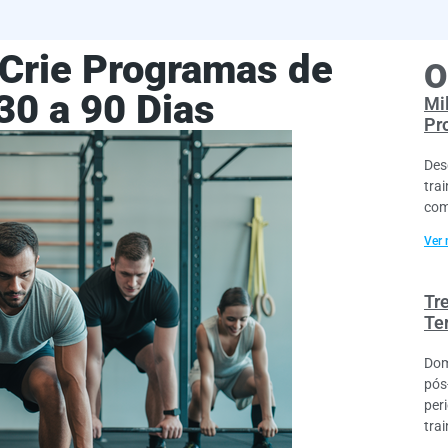
 Crie Programas de
O
30 a 90 Dias
Mi
Pr
Des
trai
com
Ver 
Tr
Te
Dom
pós
per
trai