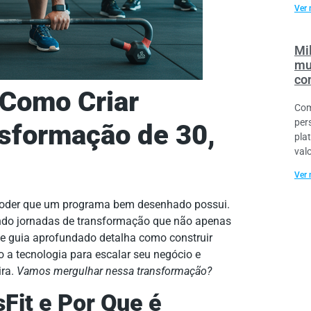
Ver 
Mil
mu
co
 Como Criar
Com
per
sformação de 30,
pla
val
Ver 
 poder que um programa bem desenhado possui.
riando jornadas de transformação que não apenas
 guia aprofundado detalha como construir
o a tecnologia para escalar seu negócio e
ira.
Vamos mergulhar nessa transformação?
Fit e Por Que é