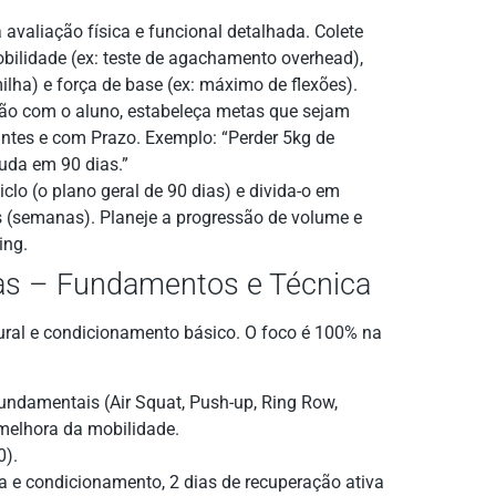
avaliação física e funcional detalhada. Colete
mobilidade (ex: teste de agachamento overhead),
ilha) e força de base (ex: máximo de flexões).
o com o aluno, estabeleça metas que sejam
vantes e com Prazo. Exemplo: “Perder 5kg de
juda em 90 dias.”
lo (o plano geral de 90 dias) e divida-o em
s (semanas). Planeje a progressão de volume e
ing.
ias – Fundamentos e Técnica
eural e condicionamento básico. O foco é 100% na
damentais (Air Squat, Push-up, Ring Row,
 melhora da mobilidade.
0).
ça e condicionamento, 2 dias de recuperação ativa