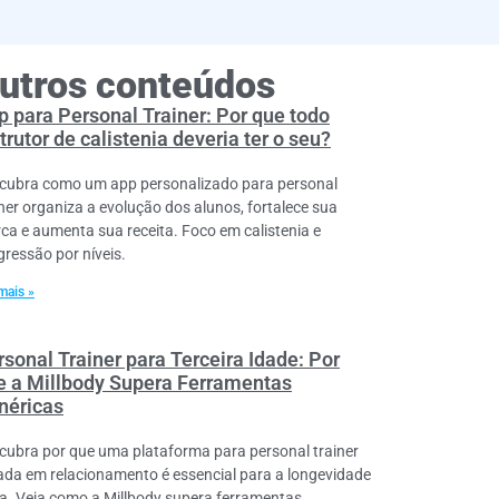
utros conteúdos
p para Personal Trainer: Por que todo
trutor de calistenia deveria ter o seu?
cubra como um app personalizado para personal
iner organiza a evolução dos alunos, fortalece sua
ca e aumenta sua receita. Foco em calistenia e
gressão por níveis.
mais »
rsonal Trainer para Terceira Idade: Por
e a Millbody Supera Ferramentas
néricas
cubra por que uma plataforma para personal trainer
ada em relacionamento é essencial para a longevidade
va. Veja como a Millbody supera ferramentas