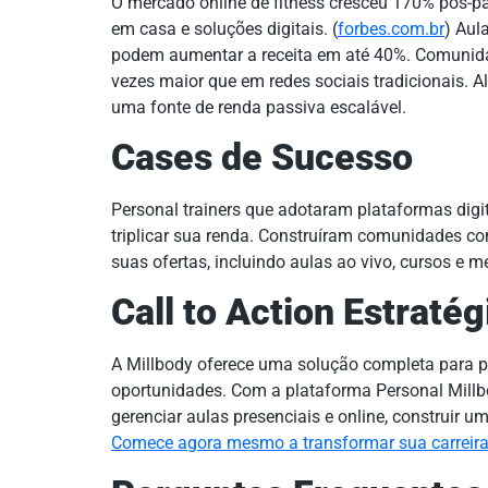
O mercado online de fitness cresceu 170% pós-p
em casa e soluções digitais. (
forbes.com.br
) Aul
podem aumentar a receita em até 40%. Comunida
vezes maior que em redes sociais tradicionais. Al
uma fonte de renda passiva escalável.
Cases de Sucesso
Personal trainers que adotaram plataformas digi
triplicar sua renda. Construíram comunidades co
suas ofertas, incluindo aulas ao vivo, cursos e m
Call to Action Estratég
A Millbody oferece uma solução completa para pe
oportunidades. Com a plataforma Personal Millbod
gerenciar aulas presenciais e online, construir
Comece agora mesmo a transformar sua carreir