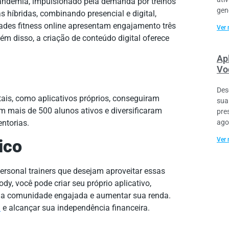
andemia, impulsionado pela demanda por treinos
gen
as híbridas, combinando presencial e digital,
des fitness online apresentam engajamento três
Ver 
ém disso, a criação de conteúdo digital oferece
Ap
Vo
Des
tais, como aplicativos próprios, conseguiram
sua
m mais de 500 alunos ativos e diversificaram
pre
ago
entorias.
Ver 
ico
rsonal trainers que desejam aproveitar essas
y, você pode criar seu próprio aplicativo,
 uma comunidade engajada e aumentar sua renda.
a
e alcançar sua independência financeira.