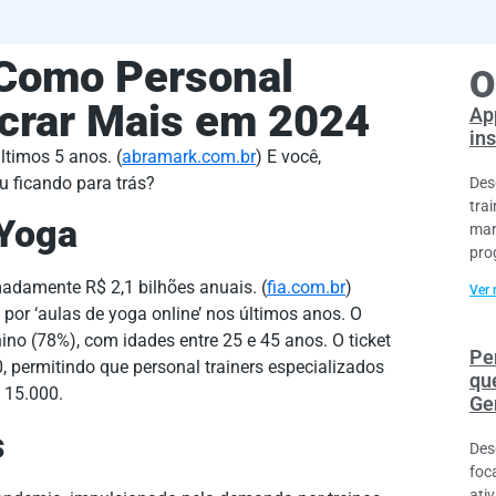
 Como Personal
O
crar Mais em 2024
Ap
ins
timos 5 anos. (
abramark.com.br
) E você,
u ficando para trás?
Des
tra
 Yoga
mar
pro
adamente R$ 2,1 bilhões anuais. (
fia.com.br
)
Ver 
or ‘aulas de yoga online’ nos últimos anos. O
no (78%), com idades entre 25 e 45 anos. O ticket
Pe
0, permitindo que personal trainers especializados
qu
 15.000.
Ge
s
Des
foc
ati