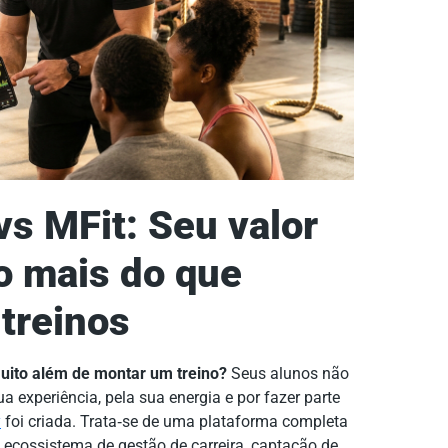
vs MFit: Seu valor
to mais do que
treinos
muito além de montar um treino?
Seus alunos não
 experiência, pela sua energia e por fazer parte
y
foi criada. Trata‑se de uma plataforma completa
 ecossistema de gestão de carreira, captação de