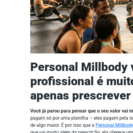
Personal Millbody 
profissional é mui
apenas prescrever 
Você já parou para pensar que o seu valor vai 
pagam só por uma planilha – eles pagam pela sua
de algo maior. É por isso que a
Personal Millbod
que vai muito além da prescrição: ela oferece um