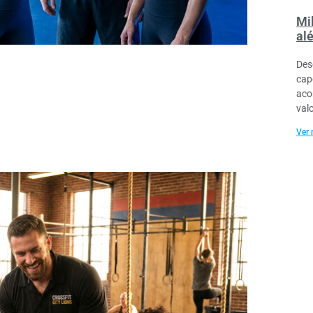
Mil
al
Des
cap
aco
val
Ver 