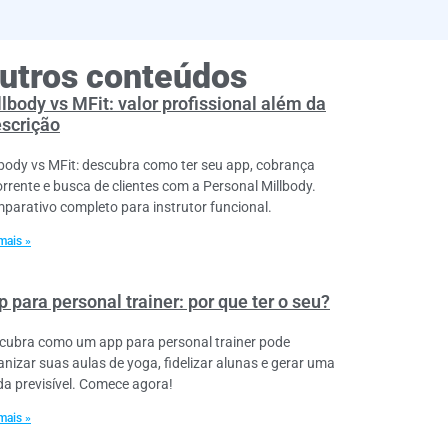
utros conteúdos
lbody vs MFit: valor profissional além da
escrição
lbody vs MFit: descubra como ter seu app, cobrança
orrente e busca de clientes com a Personal Millbody.
parativo completo para instrutor funcional.
mais »
 para personal trainer: por que ter o seu?
cubra como um app para personal trainer pode
anizar suas aulas de yoga, fidelizar alunas e gerar uma
da previsível. Comece agora!
mais »