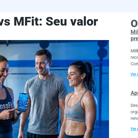
vs MFit: Seu valor
O
Mil
pr
Mil
rec
Com
Ver 
App
Des
org
ren
Ver 