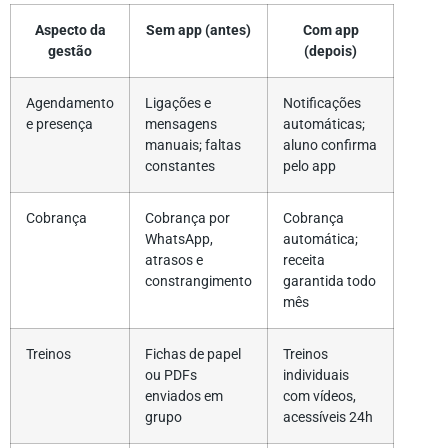
Aspecto da
Sem app (antes)
Com app
gestão
(depois)
Agendamento
Ligações e
Notificações
e presença
mensagens
automáticas;
manuais; faltas
aluno confirma
constantes
pelo app
Cobrança
Cobrança por
Cobrança
WhatsApp,
automática;
atrasos e
receita
constrangimento
garantida todo
mês
Treinos
Fichas de papel
Treinos
ou PDFs
individuais
enviados em
com vídeos,
grupo
acessíveis 24h