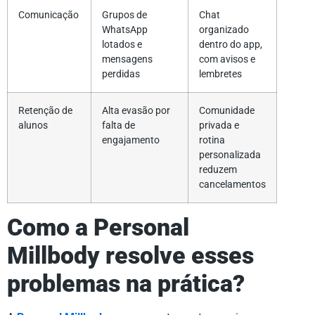
Comunicação
Grupos de
Chat
WhatsApp
organizado
lotados e
dentro do app,
mensagens
com avisos e
perdidas
lembretes
Retenção de
Alta evasão por
Comunidade
alunos
falta de
privada e
engajamento
rotina
personalizada
reduzem
cancelamentos
Como a Personal
Millbody resolve esses
problemas na prática?