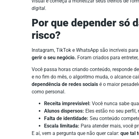
visual e começa a monetizar seus treinos de for
digital
.
Por que depender só d
risco?
Instagram, TikTok e WhatsApp são incríveis para
gerir o seu negócio.
Foram criados para entreter, 
Você passa horas criando conteúdo, responde de
e no fim do mês, o algoritmo muda, o alcance ca
dependência de redes sociais
é o maior pesadelo
como personal.
Receita imprevisível:
Você nunca sabe quan
Alunos dispersos:
Eles estão no seu perfil
Falta de identidade:
Seu conteúdo compete
Escala limitada:
Para atender mais, você pr
E aí, vem a pergunta que não quer calar:
que tal