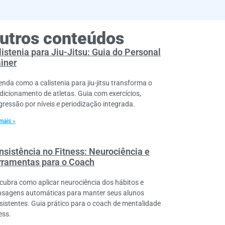
utros conteúdos
istenia para Jiu-Jitsu: Guia do Personal
ainer
enda como a calistenia para jiu-jitsu transforma o
dicionamento de atletas. Guia com exercícios,
gressão por níveis e periodização integrada.
mais »
nsistência no Fitness: Neurociência e
rramentas para o Coach
cubra como aplicar neurociência dos hábitos e
sagens automáticas para manter seus alunos
sistentes. Guia prático para o coach de mentalidade
ess.