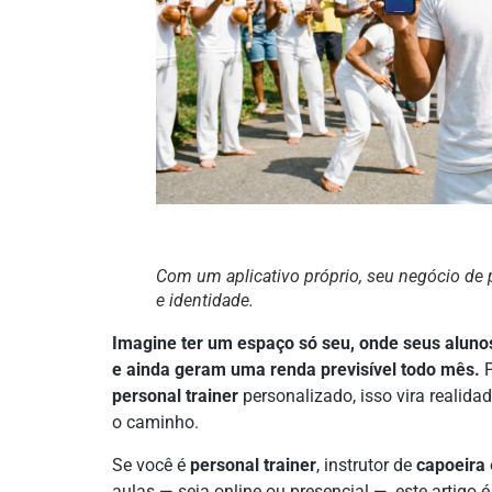
Com um aplicativo próprio, seu negócio de p
e identidade.
Imagine ter um espaço só seu, onde seus aluno
e ainda geram uma renda previsível todo mês.
P
personal trainer
personalizado, isso vira realida
o caminho.
Se você é
personal trainer
, instrutor de
capoeira
aulas — seja online ou presencial —, este artigo é