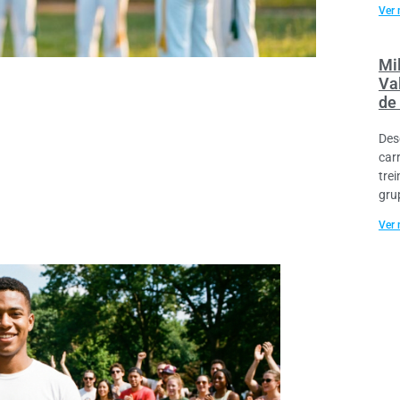
Ver 
Mi
Va
de
Des
car
tre
gru
Ver 