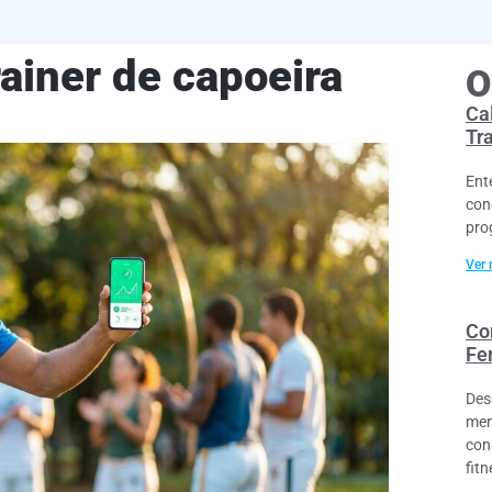
rainer de capoeira
O
Cal
Tr
Ent
con
pro
Ver 
Co
Fe
Des
men
con
fitn