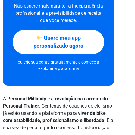
Não espere mais para ter a independência
profissional e a previsibilidade de receita
que você merece.
Quero meu app
personalizado agora
ou
crie sua conta gratuitamente
e comece a
explorar a plataforma
A
Personal Millbody
é a
revolução na carreira do
Personal Trainer
. Centenas de coaches de ciclismo
já estão usando a plataforma para
viver de bike
com estabilidade, profissionalismo e liberdade
. É a
sua vez de pedalar junto com essa transformação.