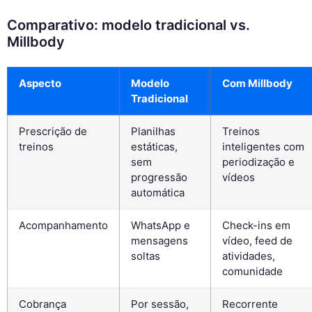
Comparativo: modelo tradicional vs.
Millbody
Aspecto
Modelo
Com Millbody
Tradicional
Prescrição de
Planilhas
Treinos
treinos
estáticas,
inteligentes com
sem
periodização e
progressão
vídeos
automática
Acompanhamento
WhatsApp e
Check-ins em
mensagens
vídeo, feed de
soltas
atividades,
comunidade
Cobrança
Por sessão,
Recorrente