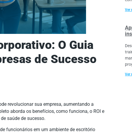
Ver 
Ap
ins
orporativo: O Guia
Des
tra
mpresas de Sucesso
mar
pro
Ver 
de revolucionar sua empresa, aumentando a
pleto aborda os benefícios, como funciona, o ROI e
 de saúde de sucesso.