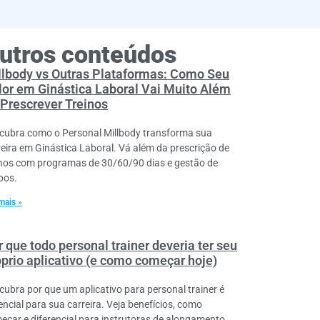
utros conteúdos
llbody vs Outras Plataformas: Como Seu
lor em Ginástica Laboral Vai Muito Além
 Prescrever Treinos
cubra como o Personal Millbody transforma sua
reira em Ginástica Laboral. Vá além da prescrição de
inos com programas de 30/60/90 dias e gestão de
pos.
mais »
 que todo personal trainer deveria ter seu
óprio aplicativo (e como começar hoje)
cubra por que um aplicativo para personal trainer é
encial para sua carreira. Veja benefícios, como
eçar e diferencial para instrutoras de alongamento.