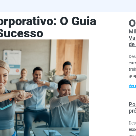
orporativo: O Guia
O
Sucesso
Mi
Va
de
Des
car
tre
gru
Ver 
Por
pr
Des
ess
com