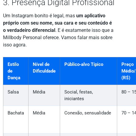
3. Presença Digital Profissional
Um Instagram bonito é legal, mas
um aplicativo
próprio com seu nome, sua cara e seu conteúdo é
o verdadeiro diferencial
. E é exatamente isso que a
Millbody Personal oferece. Vamos falar mais sobre
isso agora.
Estilo
Nível de
Público‑alvo Típico
Preço
de
Dificuldade
Médio/
Dança
(R$)
Salsa
Média
Social, festas,
80 – 1
iniciantes
Bachata
Média
Conexão, sensualidade
70 – 1