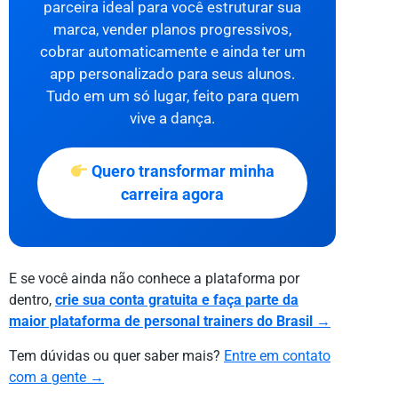
parceira ideal para você estruturar sua
marca, vender planos progressivos,
cobrar automaticamente e ainda ter um
app personalizado para seus alunos.
Tudo em um só lugar, feito para quem
vive a dança.
Quero transformar minha
carreira agora
E se você ainda não conhece a plataforma por
dentro,
crie sua conta gratuita e faça parte da
maior plataforma de personal trainers do Brasil →
Tem dúvidas ou quer saber mais?
Entre em contato
com a gente →