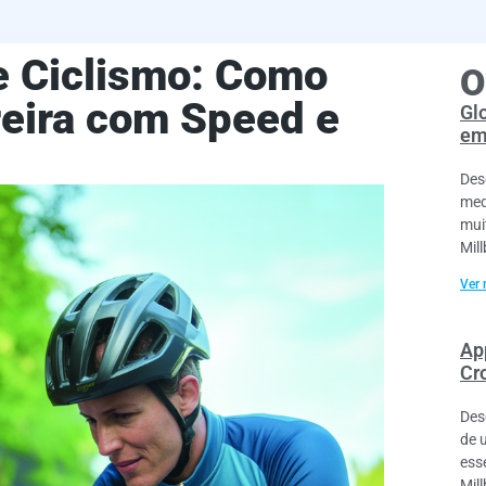
e Ciclismo: Como
O
reira com Speed e
Gl
em
Des
med
mui
Mil
Ver 
Ap
Cr
Des
de 
ess
Mil