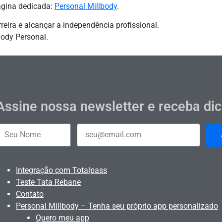
página dedicada:
Personal Millbody
.
eira e alcançar a independência profissional.
ody Personal.
Assine nossa newsletter e receba di
Integração com Totalpass
Teste Tata Rebane
Contato
Personal Millbody – Tenha seu próprio app personalizado
Quero meu app