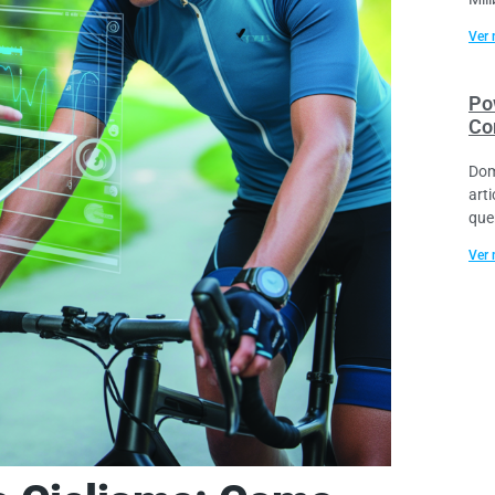
Ver 
Po
Co
Dom
art
que
Ver 