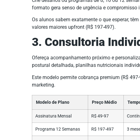
Crie desafios ou programas de 8, 10 ou 12 seman
formato gera senso de urgência e compromisso i
Os alunos sabem exatamente o que esperar, têm 
valores maiores upfront (R$ 197-497).
3. Consultoria Indiv
Ofereça acompanhamento próximo e personalizado
postural detalhada, planilhas nutricionais indivi
Este modelo permite cobrança premium (R$ 497-9
marketing.
Modelo de Plano
Preço Médio
Tempo
Assinatura Mensal
R$ 49-97
Contí
Programa 12 Semanas
R$ 197-497
3 mes