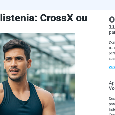
listenia: CrossX ou
O
?
10
pa
Dom
tra
per
sua
Ver 
Ap
Vo
Des
par
Ind
Com