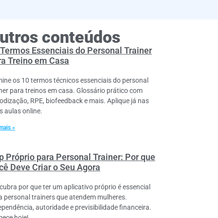
utros conteúdos
 Termos Essenciais do Personal Trainer
ra Treino em Casa
ine os 10 termos técnicos essenciais do personal
iner para treinos em casa. Glossário prático com
iodização, RPE, biofeedback e mais. Aplique já nas
s aulas online.
mais »
p Próprio para Personal Trainer: Por que
cê Deve Criar o Seu Agora
cubra por que ter um aplicativo próprio é essencial
a personal trainers que atendem mulheres.
ependência, autoridade e previsibilidade financeira.
ece hoje!