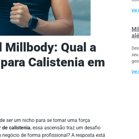
Ver 
Mil
al
 Millbody: Qual a
Des
seu
para Calistenia em
ges
Ver 
 de ser um nicho para se tornar uma força
r de calistenia
, essa ascensão traz um desafio
u negócio de forma profissional? A resposta está