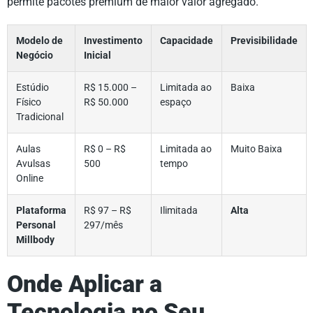
permite pacotes premium de maior valor agregado.
Modelo de
Investimento
Capacidade
Previsibilidade
Negócio
Inicial
Estúdio
R$ 15.000 –
Limitada ao
Baixa
Físico
R$ 50.000
espaço
Tradicional
Aulas
R$ 0 – R$
Limitada ao
Muito Baixa
Avulsas
500
tempo
Online
Plataforma
R$ 97 – R$
Ilimitada
Alta
Personal
297/mês
Millbody
Onde Aplicar a
Tecnologia no Seu