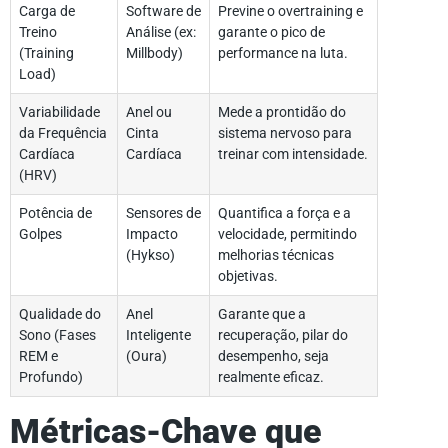
Carga de
Software de
Previne o overtraining e
Treino
Análise (ex:
garante o pico de
(Training
Millbody)
performance na luta.
Load)
Variabilidade
Anel ou
Mede a prontidão do
da Frequência
Cinta
sistema nervoso para
Cardíaca
Cardíaca
treinar com intensidade.
(HRV)
Potência de
Sensores de
Quantifica a força e a
Golpes
Impacto
velocidade, permitindo
(Hykso)
melhorias técnicas
objetivas.
Qualidade do
Anel
Garante que a
Sono (Fases
Inteligente
recuperação, pilar do
REM e
(Oura)
desempenho, seja
Profundo)
realmente eficaz.
Métricas-Chave que