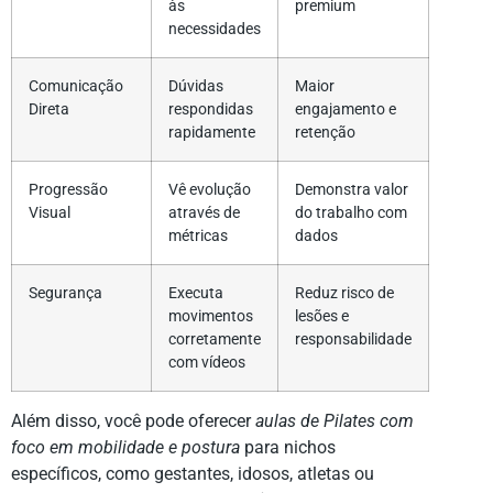
às
premium
necessidades
Comunicação
Dúvidas
Maior
Direta
respondidas
engajamento e
rapidamente
retenção
Progressão
Vê evolução
Demonstra valor
Visual
através de
do trabalho com
métricas
dados
Segurança
Executa
Reduz risco de
movimentos
lesões e
corretamente
responsabilidade
com vídeos
Além disso, você pode oferecer
aulas de Pilates com
foco em mobilidade e postura
para nichos
específicos, como gestantes, idosos, atletas ou