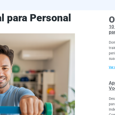
l para Personal
O
10
pa
Dom
tra
per
sua
Ver 
Ap
Vo
Des
par
Ind
Com