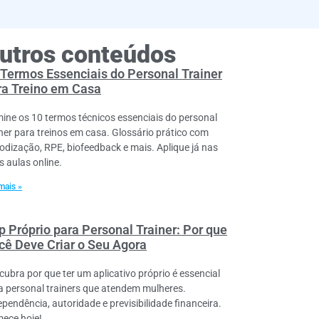
utros conteúdos
 Termos Essenciais do Personal Trainer
ra Treino em Casa
ine os 10 termos técnicos essenciais do personal
iner para treinos em casa. Glossário prático com
iodização, RPE, biofeedback e mais. Aplique já nas
s aulas online.
mais »
p Próprio para Personal Trainer: Por que
cê Deve Criar o Seu Agora
cubra por que ter um aplicativo próprio é essencial
a personal trainers que atendem mulheres.
ependência, autoridade e previsibilidade financeira.
ece hoje!