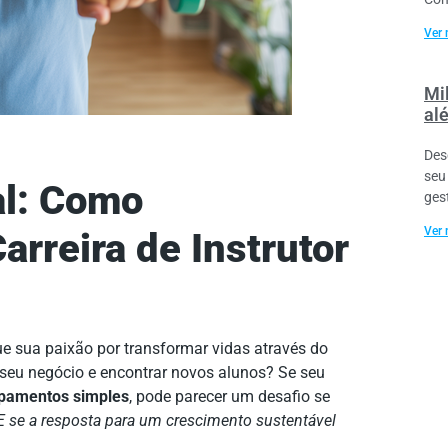
Ver 
Mil
al
Des
seu
al: Como
ges
Ver 
arreira de Instrutor
que sua paixão por transformar vidas através do
r seu negócio e encontrar novos alunos? Se seu
ipamentos simples
, pode parecer um desafio se
E se a resposta para um crescimento sustentável