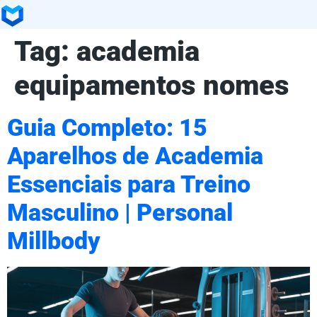
Tag:
academia
equipamentos nomes
Guia Completo: 15
Aparelhos de Academia
Essenciais para Treino
Masculino | Personal
Millbody