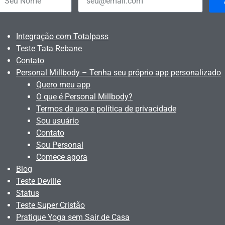
Integração com Totalpass
Teste Tata Rebane
Contato
Personal Millbody – Tenha seu próprio app personalizado
Quero meu app
O que é Personal Millbody?
Termos de uso e política de privacidade
Sou usuário
Contato
Sou Personal
Comece agora
Blog
Teste Deville
Status
Teste Super Cristão
Pratique Yoga sem Sair de Casa