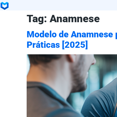
Tag:
Anamnese
Modelo de Anamnese p
Práticas [2025]