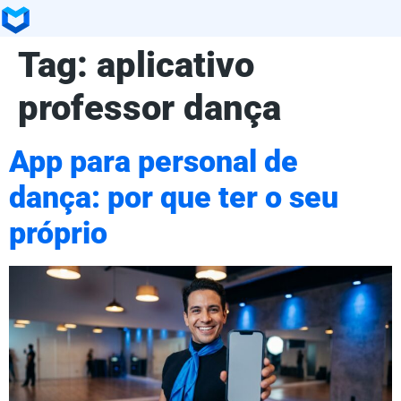
Tag:
aplicativo
professor dança
App para personal de
dança: por que ter o seu
próprio