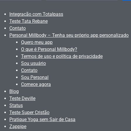
Integração com Totalpass
Teste Tata Rebane
Contato
Personal Millbody – Tenha seu próprio app personalizado
Quero meu app
O que é Personal Millbody?
Termos de uso e política de privacidade
Sou usuário
Contato
Sou Personal
Comece agora
Blog
Teste Deville
Status
Teste Super Cristão
Pratique Yoga sem Sair de Casa
Zappipe