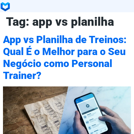
Tag:
app vs planilha
App vs Planilha de Treinos:
Qual É o Melhor para o Seu
Negócio como Personal
Trainer?