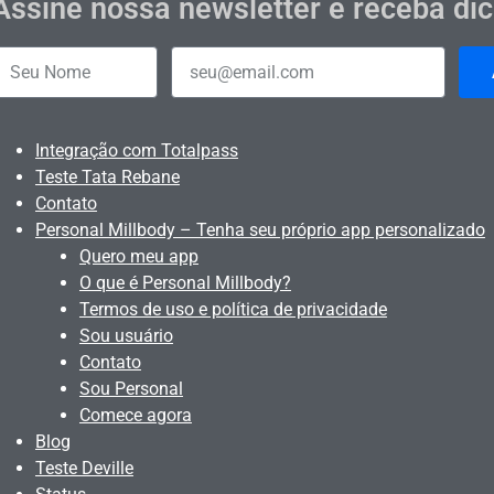
Assine nossa newsletter e receba di
Integração com Totalpass
Teste Tata Rebane
Contato
Personal Millbody – Tenha seu próprio app personalizado
Quero meu app
O que é Personal Millbody?
Termos de uso e política de privacidade
Sou usuário
Contato
Sou Personal
Comece agora
Blog
Teste Deville