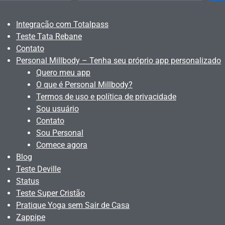
Integração com Totalpass
Teste Tata Rebane
Contato
Personal Millbody – Tenha seu próprio app personalizado
Quero meu app
O que é Personal Millbody?
Termos de uso e política de privacidade
Sou usuário
Contato
Sou Personal
Comece agora
Blog
Teste Deville
Status
Teste Super Cristão
Pratique Yoga sem Sair de Casa
Zappipe