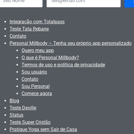
Integração com Totalpass
Teste Tata Rebane
Contato
Personal Millbody – Tenha seu próprio app personalizado
Quero meu app
O que é Personal Millbody?
Termos de uso e política de privacidade
Sou usuário
Contato
Sou Personal
Comece agora
Blog
Teste Deville
Status
Teste Super Cristão
Pratique Yoga sem Sair de Casa