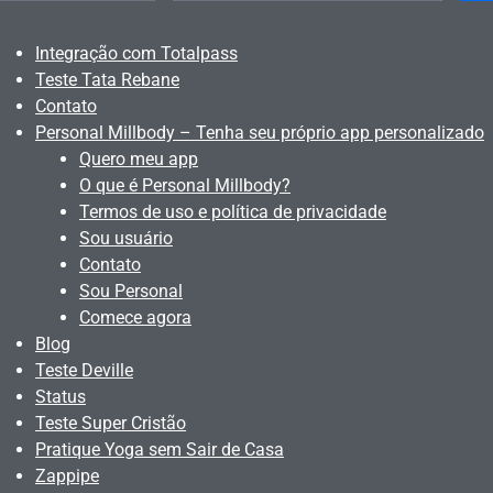
Integração com Totalpass
Teste Tata Rebane
Contato
Personal Millbody – Tenha seu próprio app personalizado
Quero meu app
O que é Personal Millbody?
Termos de uso e política de privacidade
Sou usuário
Contato
Sou Personal
Comece agora
Blog
Teste Deville
Status
Teste Super Cristão
Pratique Yoga sem Sair de Casa
Zappipe