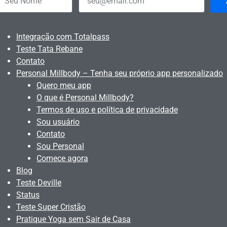
Integração com Totalpass
Teste Tata Rebane
Contato
Personal Millbody – Tenha seu próprio app personalizado
Quero meu app
O que é Personal Millbody?
Termos de uso e política de privacidade
Sou usuário
Contato
Sou Personal
Comece agora
Blog
Teste Deville
Status
Teste Super Cristão
Pratique Yoga sem Sair de Casa