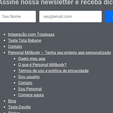
Assine nossa newsletter e receba di
Integração com Totalpass
Teste Tata Rebane
Contato
Personal Millbody – Tenha seu próprio app personalizado
Quero meu app
O que é Personal Millbody?
Termos de uso e política de privacidade
Sou usuário
Contato
Sou Personal
Comece agora
Blog
Teste Deville