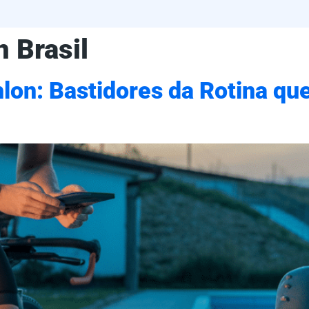
n Brasil
thlon: Bastidores da Rotina q