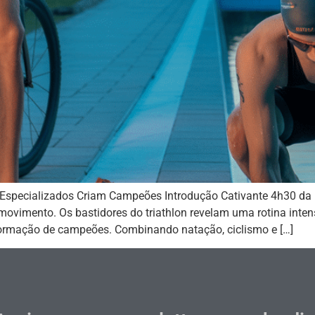
s Especializados Criam Campeões Introdução Cativante 4h30 d
ovimento. Os bastidores do triathlon revelam uma rotina intens
ormação de campeões. Combinando natação, ciclismo e […]