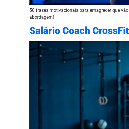
50 frases motivacionais para emagrecer que vão i
abordagem!
Salário Coach CrossF