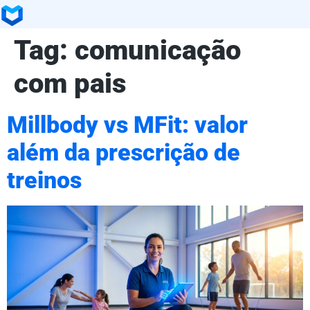
Tag:
comunicação
com pais
Millbody vs MFit: valor
além da prescrição de
treinos