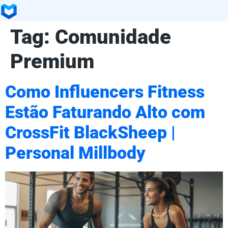
Tag:
Comunidade
Premium
Como Influencers Fitness
Estão Faturando Alto com
CrossFit BlackSheep |
Personal Millbody