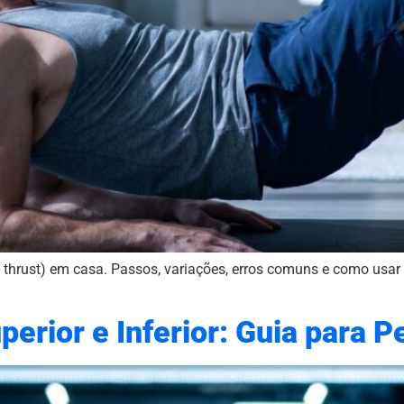
ip thrust) em casa. Passos, variações, erros comuns e como usa
rior e Inferior: Guia para P