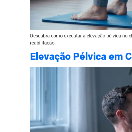
Descubra como executar a elevação pélvica no chã
reabilitação.
Elevação Pélvica em C