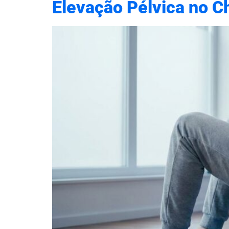
Elevação Pélvica no C