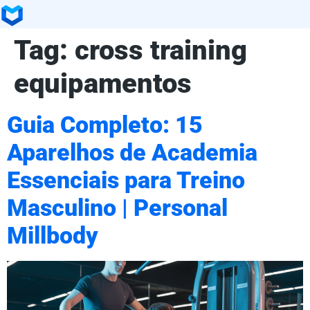
Tag:
cross training
equipamentos
Guia Completo: 15
Aparelhos de Academia
Essenciais para Treino
Masculino | Personal
Millbody