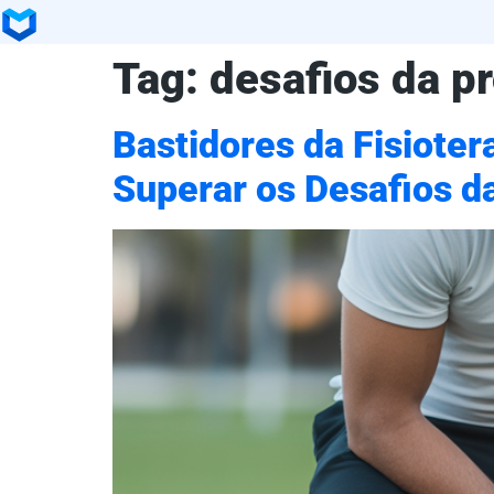
Tag:
desafios da p
Bastidores da Fisioter
Superar os Desafios d