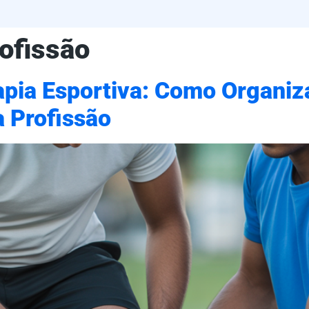
rofissão
apia Esportiva: Como Organiz
a Profissão