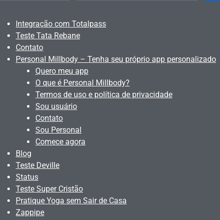
Integração com Totalpass
Teste Tata Rebane
Contato
Personal Millbody – Tenha seu próprio app personalizado
Quero meu app
O que é Personal Millbody?
Termos de uso e política de privacidade
Sou usuário
Contato
Sou Personal
Comece agora
Blog
Teste Deville
Status
Teste Super Cristão
Pratique Yoga sem Sair de Casa
Zappipe