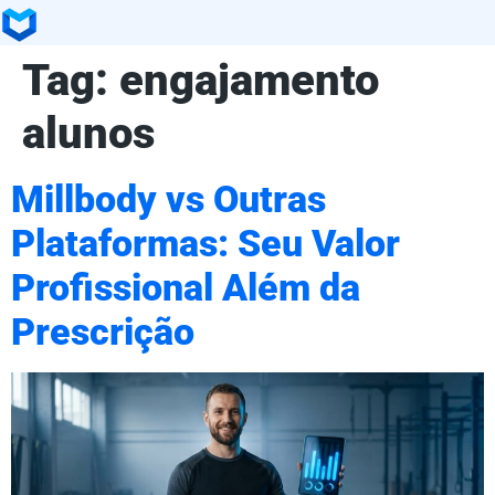
Tag:
engajamento
alunos
Millbody vs Outras
Plataformas: Seu Valor
Profissional Além da
Prescrição