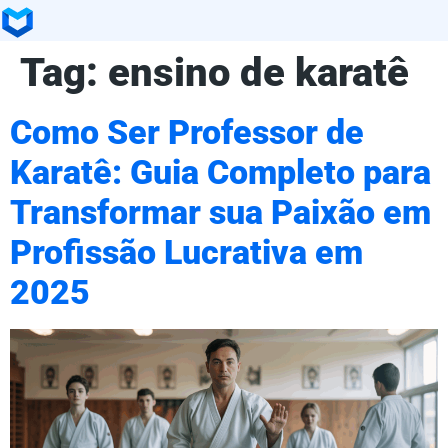
Tag:
ensino de karatê
Como Ser Professor de
Karatê: Guia Completo para
Transformar sua Paixão em
Profissão Lucrativa em
2025