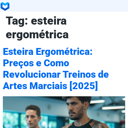
Tag:
esteira
ergométrica
Esteira Ergométrica:
Preços e Como
Revolucionar Treinos de
Artes Marciais [2025]