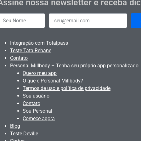
Assine nossa newsletter e receba di
Integração com Totalpass
Teste Tata Rebane
Contato
Personal Millbody – Tenha seu próprio app personalizado
Quero meu app
O que é Personal Millbody?
Termos de uso e política de privacidade
Sou usuário
Contato
Sou Personal
Comece agora
Blog
Teste Deville