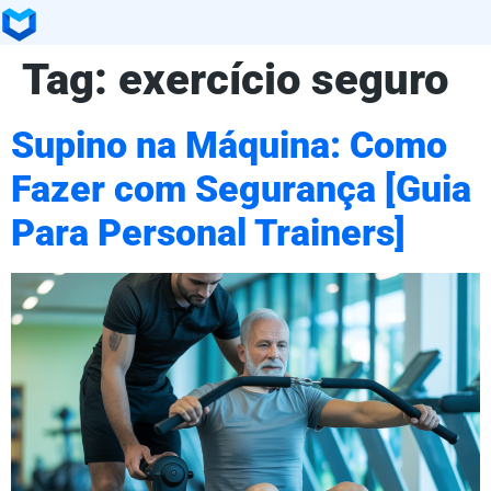
Tag:
exercício seguro
Supino na Máquina: Como
Fazer com Segurança [Guia
Para Personal Trainers]