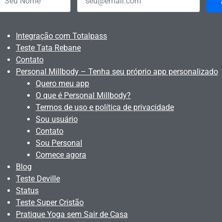
Integração com Totalpass
Teste Tata Rebane
Contato
Personal Millbody – Tenha seu próprio app personalizado
Quero meu app
O que é Personal Millbody?
Termos de uso e política de privacidade
Sou usuário
Contato
Sou Personal
Comece agora
Blog
Teste Deville
Status
Teste Super Cristão
Pratique Yoga sem Sair de Casa