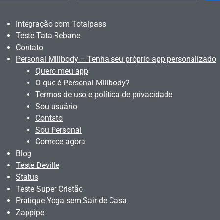
Integração com Totalpass
Teste Tata Rebane
Contato
Personal Millbody – Tenha seu próprio app personalizado
Quero meu app
O que é Personal Millbody?
Termos de uso e política de privacidade
Sou usuário
Contato
Sou Personal
Comece agora
Blog
Teste Deville
Status
Teste Super Cristão
Pratique Yoga sem Sair de Casa
Zappipe