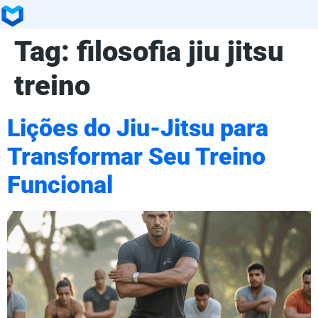
Tag:
filosofia jiu jitsu
treino
Lições do Jiu-Jitsu para
Transformar Seu Treino
Funcional