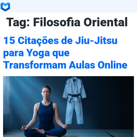
Tag:
Filosofia Oriental
15 Citações de Jiu-Jitsu
para Yoga que
Transformam Aulas Online