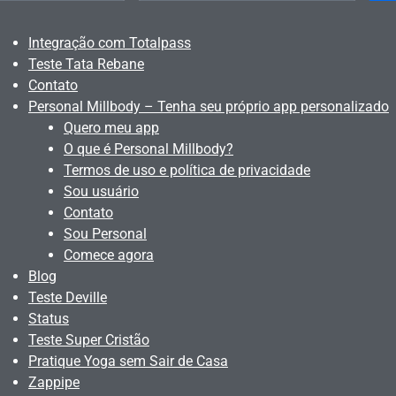
Integração com Totalpass
Teste Tata Rebane
Contato
Personal Millbody – Tenha seu próprio app personalizado
Quero meu app
O que é Personal Millbody?
Termos de uso e política de privacidade
Sou usuário
Contato
Sou Personal
Comece agora
Blog
Teste Deville
Status
Teste Super Cristão
Pratique Yoga sem Sair de Casa
Zappipe