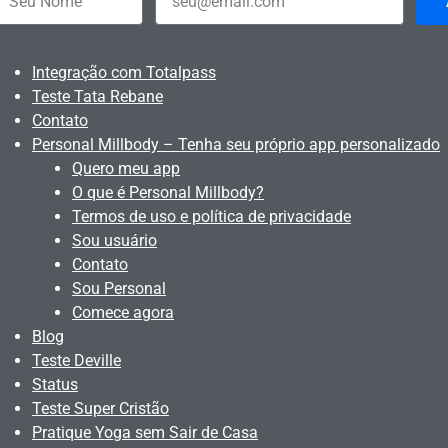
Integração com Totalpass
Teste Tata Rebane
Contato
Personal Millbody – Tenha seu próprio app personalizado
Quero meu app
O que é Personal Millbody?
Termos de uso e política de privacidade
Sou usuário
Contato
Sou Personal
Comece agora
Blog
Teste Deville
Status
Teste Super Cristão
Pratique Yoga sem Sair de Casa