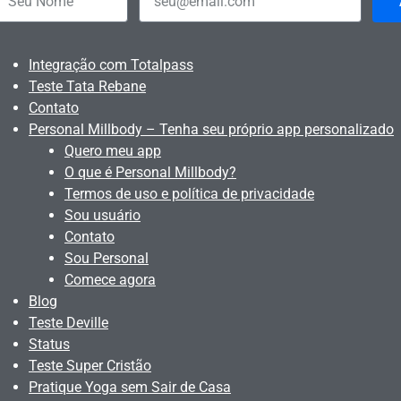
Integração com Totalpass
Teste Tata Rebane
Contato
Personal Millbody – Tenha seu próprio app personalizado
Quero meu app
O que é Personal Millbody?
Termos de uso e política de privacidade
Sou usuário
Contato
Sou Personal
Comece agora
Blog
Teste Deville
Status
Teste Super Cristão
Pratique Yoga sem Sair de Casa